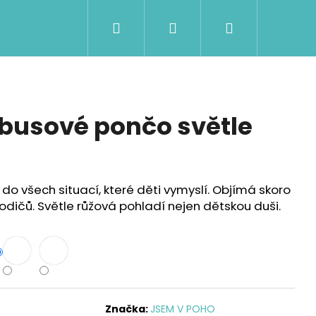
Hledat
Přihlášení
Nákupní
košík
busové pončo světle
o všech situací, které děti vymyslí. Objímá skoro
rodičů. Světle růžová pohladí nejen dětskou duši.
Značka:
JSEM V POHO