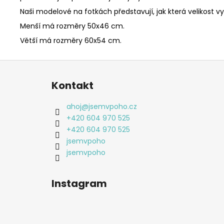
Naši modelové na fotkách představují, jak která velikost 
Menší má rozměry 50x46 cm.
Větší má rozměry 60x54 cm.
Z
á
Kontakt
p
a
ahoj
@
jsemvpoho.cz
t
+420 604 970 525
í
+420 604 970 525
jsemvpoho
jsemvpoho
Instagram