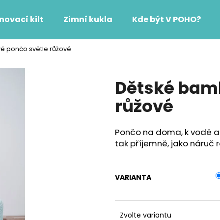
novací kilt
Zimní kukla
Kde být V POHO?
 pončo světle růžové
Co potřebujete najít?
Dětské bam
HLEDAT
růžové
Pončo na doma, k vodě a d
Doporučujeme
tak příjemně, jako náruč 
VARIANTA
Zvolte variantu