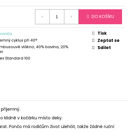
DO KOŠÍKU
Tisk
 ponča
jemný cyklus při 40°
Zeptat se
mbusouvé vlákno, 40% bavlna, 20%
Sdílet
er
x Standard 100
 příjemný.
 klidně v kočárku místo deky.
arat. Pončo má rodičům život ulehčit, takže žádné ruční