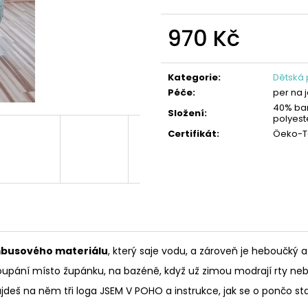
970 Kč
Měrná
cena:
Kategorie
:
Dětská
Péče
:
per na 
40% ba
Složení
:
polyest
Certifikát
:
Öeko-Te
ambusového materiálu
, který saje vodu, a zároveň je heboučký a
upání místo župánku, na bazéně, když už zimou modrají rty nebo
ajdeš na něm tři loga JSEM V POHO a instrukce, jak se o pončo st