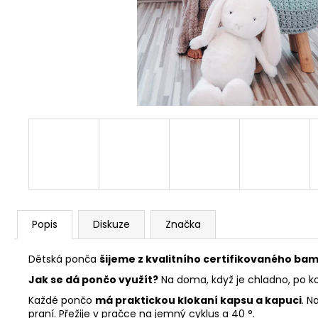
Popis
Diskuze
Značka
Dětská ponča
šijeme z kvalitního certifikovaného b
Jak se dá pončo využít?
Na doma, když je chladno, po ko
Každé pončo
má praktickou klokaní kapsu a kapuci
. N
praní. Přežije v pračce na jemný cyklus a 40 °.