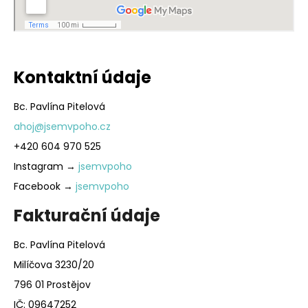
a
j
í
t
Kontaktní údaje
?
Bc. Pavlína Pitelová
ahoj@jsemvpoho.cz
+420 604 970 525
HLEDAT
Instagram →
jsemvpoho
Facebook →
jsemvpoho
Fakturační údaje
D
o
Bc. Pavlína Pitelová
p
o
Milíčova 3230/20
r
796 01 Prostějov
u
IČ: 09647252