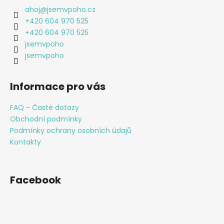
a
ahoj
@
jsemvpoho.cz
t
+420 604 970 525
í
+420 604 970 525
jsemvpoho
jsemvpoho
Informace pro vás
FAQ - Časté dotazy
Obchodní podmínky
Podmínky ochrany osobních údajů
Kontakty
Facebook