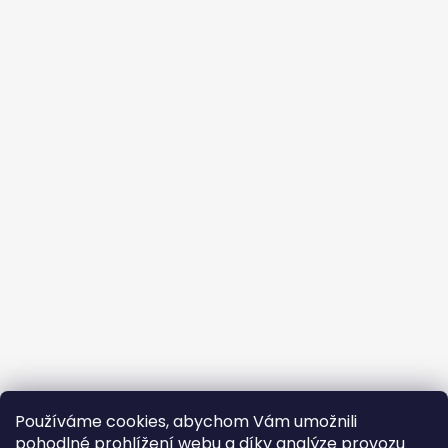
Používáme cookies, abychom Vám umožnili
pohodlné prohlížení webu a díky analýze provozu