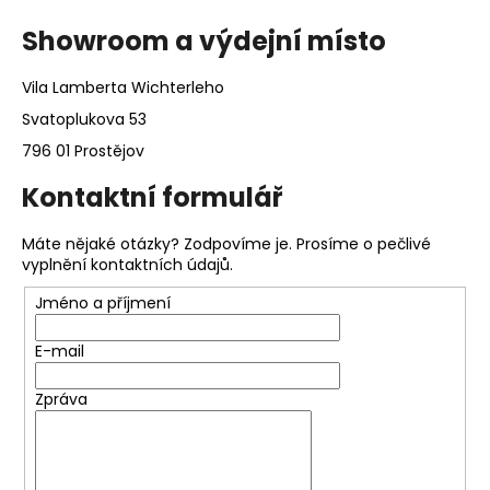
č
u
Showroom a výdejní místo
j
e
Vila Lamberta Wichterleho
m
Svatoplukova 53
e
796 01 Prostějov
Kontaktní formulář
Máte nějaké otázky? Zodpovíme je. Prosíme o pečlivé
vyplnění kontaktních údajů.
Jméno a příjmení
E-mail
Zpráva