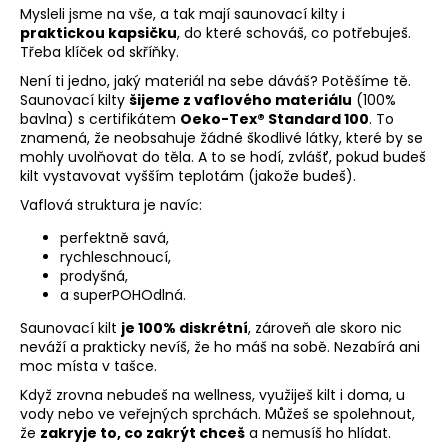
v
Mysleli jsme na vše, a tak mají saunovací kilty i
k
praktickou kapsičku
, do které schováš, co potřebuješ.
y
Třeba klíček od skříňky.
v
Není ti jedno, jaký materiál na sebe dáváš? Potěšíme tě.
ý
Saunovací kilty
šijeme z vaflového materiálu
(100%
p
bavlna) s certifikátem
Oeko-Tex® Standard 100
. To
i
znamená, že neobsahuje žádné škodlivé látky, které by se
s
mohly uvolňovat do těla. A to se hodí, zvlášť, pokud budeš
kilt vystavovat vyšším teplotám (jakože budeš).
u
Vaflová struktura je navíc:
perfektně savá,
rychleschnoucí,
prodyšná,
a superPOHOdlná.
Saunovací kilt
je 100% diskrétní
, zároveň ale skoro nic
neváží a prakticky nevíš, že ho máš na sobě. Nezabírá ani
moc místa v tašce.
Když zrovna nebudeš na wellness, využiješ kilt i doma, u
vody nebo ve veřejných sprchách. Můžeš se spolehnout,
že
zakryje to, co zakrýt chceš
a nemusíš ho hlídat.