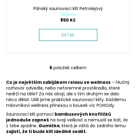
Pánský saunovací kilt Petrolejový
Ušijeme
850 Kč
DETAIL
6
položek celkem
O
v
Co je největším zabijákem relaxu ve wellness
– hlučný
l
rozhovor odvedle, nebo neforemné prostěradlo, které
á
nedrží na těle? Za nás obojí, ale s tím druhým se dalo
d
něco dělat. Ušili jsme praktické saunovací kilty. Každému
a
milovníkovi wellness přinesou o kousek víc POHOdy.
c
Saunovací kilt pomocí
bambusových knoflíčků
í
jednoduše zapneš
na svoji velikost a nemusíš se bát, že
p
z tebe spadne.
Gumička
, která je všitá do zadního lemu
r
zajistí, že ti bude kilt ideálně sedět.