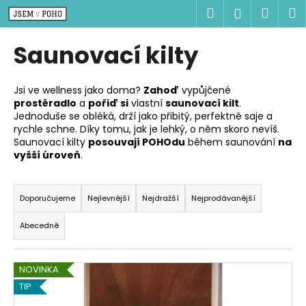
K
Přejít
Hledat
Náku
M
Přihlášen
na
o
obsah
Zpět
Zpět
košík
š
Saunovací kilty
í
C
k
o
Jsi ve wellness jako doma?
Zahoď
vypůjčené
prostěradlo
a
pořiď si
vlastní
saunovací kilt
.
p
Jednoduše se obléká, drží jako přibitý, perfektně saje a
o
rychle schne. Díky tomu, jak je lehký, o něm skoro nevíš.
t
Saunovací kilty
posouvají POHOdu
během saunování
na
vyšší úroveň
.
ř
e
Ř
b
a
Doporučujeme
Nejlevnější
Nejdražší
Nejprodávanější
u
z
Abecedně
j
e
e
n
V
t
í
NOVINKA
ý
e
p
TIP
p
n