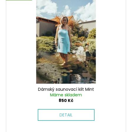
č
u
j
e
m
e
Dámský saunovací kilt Mint
Máme skladem
850 Kč
DETAIL