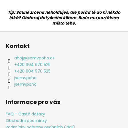
Tip: Sauně zrovna neholduješ, ale pořád tě do ní někdo
láká? Obdaruj dotyčného kiltem. Bude mu parťákem
místo tebe.
Z
á
Kontakt
p
a
ahoj
@
jsemvpoho.cz
t
+420 604 970 525
í
+420 604 970 525
jsemvpoho
jsemvpoho
Informace pro vás
FAQ - Časté dotazy
Obchodní podmínky
Podmínky ochrany osobních údajů