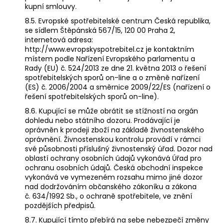
kupní smlouvy.
8.5. Evropské spotřebitelské centrum Česká republika,
se sídlem Štěpánská 567/15, 120 00 Praha 2,
internetová adresa:
http://www.evropskyspotrebitel.cz je kontaktním
místem podle Nařízení Evropského parlamentu a
Rady (EU) č. 524/2013 ze dne 21. května 2013 o řešení
spotřebitelských sporů on-line a o změně nařízení
(ES) č. 2006/2004 a směrnice 2009/22/ES (nařízení o
řešení spotřebitelských sporů on-line).
8.6. Kupující se může obrátit se stížností na orgán
dohledu nebo státního dozoru. Prodávající je
oprávněn k prodeji zboží na základě živnostenského
oprávnění. Živnostenskou kontrolu provádí v rámci
své působnosti příslušný živnostenský úřad. Dozor nad
oblastí ochrany osobních údajů vykonává Úřad pro
ochranu osobních údajů. Česká obchodní inspekce
vykonává ve vymezeném rozsahu mimo jiné dozor
nad dodržováním občanského zákoníku a zákona
č. 634/1992 Sb., o ochraně spotřebitele, ve znění
pozdějších předpisů.
8.7. Kupující tímto přebírá na sebe nebezpečí změny