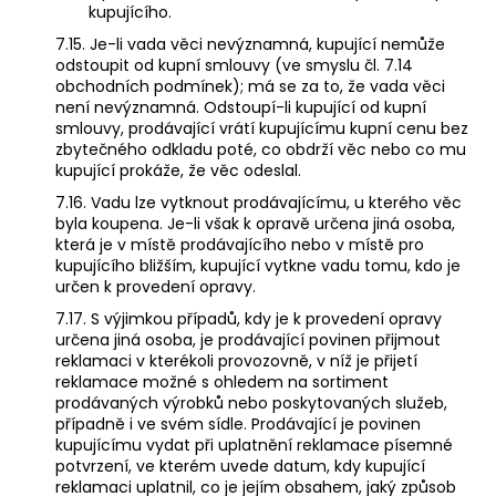
kupujícího.
7.15. Je-li vada věci nevýznamná, kupující nemůže
odstoupit od kupní smlouvy (ve smyslu čl. 7.14
obchodních podmínek); má se za to, že vada věci
není nevýznamná. Odstoupí-li kupující od kupní
smlouvy, prodávající vrátí kupujícímu kupní cenu bez
zbytečného odkladu poté, co obdrží věc nebo co mu
kupující prokáže, že věc odeslal.
7.16. Vadu lze vytknout prodávajícímu, u kterého věc
byla koupena. Je-li však k opravě určena jiná osoba,
která je v místě prodávajícího nebo v místě pro
kupujícího bližším, kupující vytkne vadu tomu, kdo je
určen k provedení opravy.
7.17. S výjimkou případů, kdy je k provedení opravy
určena jiná osoba, je prodávající povinen přijmout
reklamaci v kterékoli provozovně, v níž je přijetí
reklamace možné s ohledem na sortiment
prodávaných výrobků nebo poskytovaných služeb,
případně i ve svém sídle. Prodávající je povinen
kupujícímu vydat při uplatnění reklamace písemné
potvrzení, ve kterém uvede datum, kdy kupující
reklamaci uplatnil, co je jejím obsahem, jaký způsob