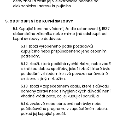
ceny zboží a zašle jej v elektronické podobě na
elektronickou adresu kupujícího.
5.
ODSTOUPENÍ OD KUPNÍ SMLOUVY
5.1. Kupující bere na vědomí, že dle ustanovení § 1837
občanského zákoníku nelze mimo jiné odstoupit od
kupní smlouvy o dodávce:
5.1.1. zboží vyrobeného podle požadavků
kupujícího nebo přizpůsobeného jeho osobním
potřebám,
5.1.2. zboží, které podléhá rychlé zkáze, nebo zboží
s krátkou dobou spotřeby, jakož i zboží, které bylo
po dodání vzhledem ke své povaze nenávratně
smíseno s jiným zbožím,
5.1.3. zboží v zapečetěném obalu, které z důvodu
ochrany zdraví nebo z hygienických důvodů není
vhodné vrátit poté, co jej kupující porušil, a
5.1.4. zvukové nebo obrazové nahrávky nebo
počítačového programu v zapečetěném obalu,
pokud jej kupující porušil.