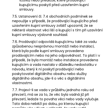
vzorku nebo předloze, které prodávající
kupujícímu poskytl před uzavřením kupní
smlouvy.
7.5. Ustanovení čl. 7.4 obchodních podmínek se
nepoužije v případě, že prodávající kupujícího před
uzavřením kupní smlouvy zvlášť upozornil, že se
některá vlastnost věci liší a kupující s tím při uzavírání
kupní smlouvy výslovně souhlasil.
7.6. Prodávající odpovídá kupujícímu také za vadu
způsobenou nesprávnou montáží nebo instalací,
která byla podle kupní smlouvy provedena
prodávajícím nebo na jeho odpovědnost. To platí i v
případě, že byla montáž nebo instalace provedena
kupujícím a vada nastala v důsledku nedostatku v
návodu, který k ní poskytl prodávající nebo
poskytovatel digitálního obsahu nebo služby
digitálního obsahu, jde-li o věc s digitálními
vlastnostmi.
7.7. Projeví-li se vada v průběhu jednoho roku od
převzetí, má se za to, že věc byla vadná již při
převzetí, ledaže to povaha věci nebo vady vylučuje.
Tato doba neběží po dobu, po kterou kupující