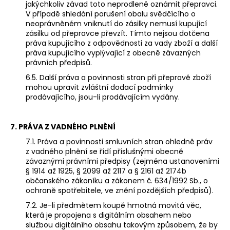
jakýchkoliv závad toto neprodleně oznámit přepravci.
V případě shledání porušení obalu svědčícího o
neoprávněném vniknutí do zásilky nemusí kupující
zásilku od přepravce převzít. Tímto nejsou dotčena
práva kupujícího z odpovědnosti za vady zboží a další
práva kupujícího vyplývající z obecně závazných
právních předpisů.
6.5. Další práva a povinnosti stran při přepravě zboží
mohou upravit zvláštní dodací podmínky
prodávajícího, jsou-li prodávajícím vydány.
7. PRÁVA Z VADNÉHO PLNĚNÍ
7.1. Práva a povinnosti smluvních stran ohledně práv
z vadného plnění se řídí příslušnými obecně
závaznými právními předpisy (zejména ustanoveními
§ 1914 až 1925, § 2099 až 2117 a § 2161 až 2174b
občanského zákoníku a zákonem č. 634/1992 Sb., o
ochraně spotřebitele, ve znění pozdějších předpisů).
7.2. Je-li předmětem koupě hmotná movitá věc,
která je propojena s digitálním obsahem nebo
službou digitálního obsahu takovým způsobem, že by