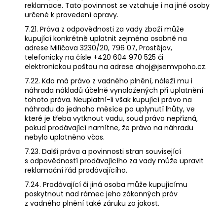
reklamace. Tato povinnost se vztahuje i na jiné osoby
určené k provedení opravy.
7.21. Práva z odpovědnosti za vady zboží může
kupující konkrétně uplatnit zejména osobně na
adrese Milíčova 3230/20, 796 07, Prostějov,
telefonicky na čísle +420 604 970 525 či
elektronickou poštou na adrese ahoj@jsemvpoho.cz.
7.22. Kdo má právo z vadného plnění, náleží mu i
náhrada nákladů účelně vynaložených při uplatnění
tohoto práva. Neuplatní-li však kupující právo na
náhradu do jednoho měsíce po uplynutí lhůty, ve
které je třeba vytknout vadu, soud právo nepřizná,
pokud prodávající namítne, že právo na náhradu
nebylo uplatněno včas.
7.23. Další práva a povinnosti stran související
s odpovědností prodávajícího za vady může upravit
reklamační řád prodávajícího.
7.24. Prodávající či jiná osoba může kupujícímu
poskytnout nad rámec jeho zákonných práv
z vadného plnění také záruku za jakost.