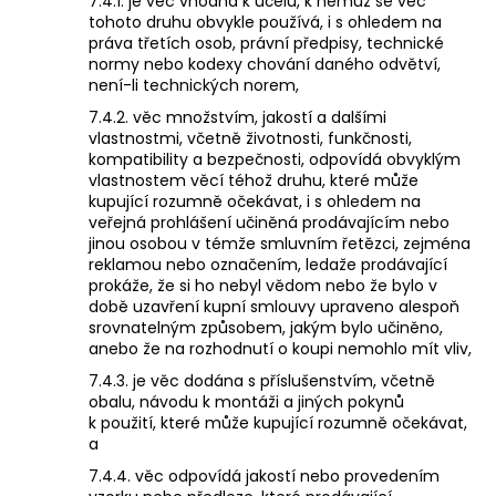
7.4.1. je věc vhodná k účelu, k němuž se věc
tohoto druhu obvykle používá, i s ohledem na
práva třetích osob, právní předpisy, technické
normy nebo kodexy chování daného odvětví,
není-li technických norem,
7.4.2. věc množstvím, jakostí a dalšími
vlastnostmi, včetně životnosti, funkčnosti,
kompatibility a bezpečnosti, odpovídá obvyklým
vlastnostem věcí téhož druhu, které může
kupující rozumně očekávat, i s ohledem na
veřejná prohlášení učiněná prodávajícím nebo
jinou osobou v témže smluvním řetězci, zejména
reklamou nebo označením, ledaže prodávající
prokáže, že si ho nebyl vědom nebo že bylo v
době uzavření kupní smlouvy upraveno alespoň
srovnatelným způsobem, jakým bylo učiněno,
anebo že na rozhodnutí o koupi nemohlo mít vliv,
7.4.3. je věc dodána s příslušenstvím, včetně
obalu, návodu k montáži a jiných pokynů
k použití, které může kupující rozumně očekávat,
a
7.4.4. věc odpovídá jakostí nebo provedením