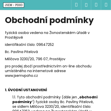
K
Přejít
Hledat
Náku
M
Přihlášen
na
o
obsah
Zpět
Zpět
košík
š
Obchodní podmínky
í
C
k
o
fyzická osoba vedena na Živnostenském úřadě v
Prostějově
p
identifikační číslo: 09647252
o
t
Bc. Pavlína Pitelová
ř
Milíčova 3230/20, 796 07, Prostějov
e
pro prodej zboží prostřednictvím on-line obchodu
b
umístěného na internetové adrese
www.jsemvpoho.cz
u
j
1. ÚVODNÍ
USTANOVENÍ
e
t
1.1. Tyto obchodní podmínky (dále jen „
obchodní
podmínky
“) fyzické osoby Bc. Pavlíny Pitelové,
e
se sídlem Milíčova 3230/20, identifikační číslo:
n