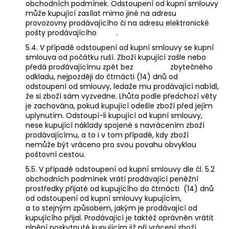
obchodních podmínek.
Odstoupení od kupní smlouvy
může kupující zasílat mimo jiné na adresu
provozovny prodávajícího či na adresu elektronické
pošty prodávajícího .
5.4. V případě odstoupení od kupní smlouvy se kupní
smlouva od počátku ruší. Zboží kupující zašle nebo
předá prodávajícímu zpět bez zbytečného
odkladu, nejpozději do čtrnácti (14) dnů od
odstoupení od smlouvy, ledaže mu prodávající nabídl,
že si zboží sám vyzvedne. Lhůta podle předchozí věty
je zachována, pokud kupující odešle zboží před jejím
uplynutím. Odstoupí-li kupující od kupní smlouvy,
nese kupující náklady spojené s navrácením zboží
prodávajícímu, a to i v tom případě, kdy zboží
nemůže být vráceno pro svou povahu obvyklou
poštovní cestou.
5.5. V případě odstoupení od kupní smlouvy dle čl. 5.2
obchodních podmínek vrátí prodávající peněžní
prostředky přijaté od kupujícího do čtrnácti (14) dnů
od odstoupení od kupní smlouvy kupujícím,
a to stejným způsobem, jakým je prodávající od
kupujícího přijal. Prodávající je taktéž oprávněn vrátit
plnění poskytnuté kupujícím již při vrácení zboží