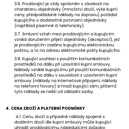
3.6. Prodávající je vždy oprávněn v závislosti na
charakteru objednávky (množství zboží, výše kupní
ceny, předpokládané náklady na dopravu) požádat
kupujícího o dodatečné potvrzení objednávky
(například písemně či telefonicky).
3.7. Smluvní vztah mezi prodávajícím a kupujícím
vzniká doručením přijetí objednávky (akceptací), jež
je prodávajícím zasláno kupujícímu elektronickou
poštou, a to na adresu elektronické pošty kupujícího.
3.8. Kupující souhlasí s použitím komunikačních
prostředků na dálku při uzavírání kupní smlouvy.
Náklady vzniklé kupujícímu při použití komunikačních
prostředků na dálku v souvislosti s uzavřením kupní
smlouvy (náklady na internetové připojení, náklady
na telefonní hovory) si hradí kupující sám, přičemž
tyto náklady se neliší od základní sazby.
4.
CENA ZBOŽÍ A PLATEBNÍ PODMÍNKY
4.1.
Cenu zboží a případné náklady spojené s
dodáním zboží dle kupní smlouvy může kupující
uhradit prodávajícímu následujícími způsoby: