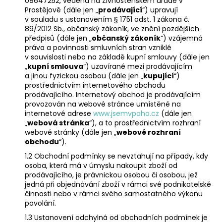
09647252, vedena na Živnostenském úřadě v
a
Prostějově (dále jen „
prodávající
“) upravují
v souladu s ustanovením § 1751 odst. 1 zákona č.
j
89/2012 Sb., občanský zákoník, ve znění pozdějších
í
předpisů (dále jen „
občanský zákoník
“) vzájemná
práva a povinnosti smluvních stran vzniklé
t
v souvislosti nebo na základě kupní smlouvy (dále jen
?
„
kupní smlouva
“) uzavírané mezi prodávajícím
a jinou fyzickou osobou (dále jen „
kupující
“)
prostřednictvím internetového obchodu
prodávajícího. Internetový obchod je prodávajícím
provozován na webové stránce umístěné na
internetové adrese
www.jsemvpoho.cz
(dále jen
HLEDAT
„
webová stránka
“), a to prostřednictvím rozhraní
webové stránky (dále jen „
webové rozhraní
obchodu
“).
1.2 Obchodní podmínky se nevztahují na případy, kdy
D
osoba, která má v úmyslu nakoupit zboží od
o
prodávajícího, je právnickou osobou či osobou, jež
p
jedná při objednávání zboží v rámci své podnikatelské
o
činnosti nebo v rámci svého samostatného výkonu
r
povolání.
u
1.3 Ustanovení odchylná od obchodních podmínek je