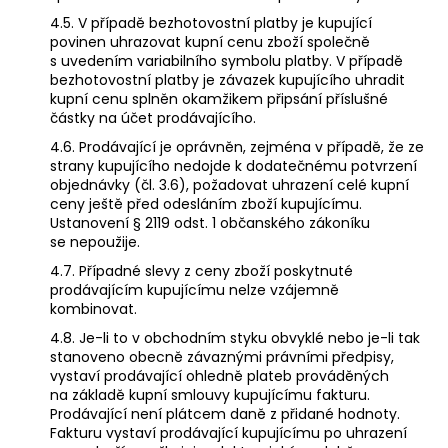
4.5. V případě bezhotovostní platby je kupující
povinen uhrazovat kupní cenu zboží společně
s uvedením variabilního symbolu platby. V případě
bezhotovostní platby je závazek kupujícího uhradit
kupní cenu splněn okamžikem připsání příslušné
částky na účet prodávajícího.
4.6. Prodávající je oprávněn, zejména v případě, že ze
strany kupujícího nedojde k dodatečnému potvrzení
objednávky (čl. 3.6), požadovat uhrazení celé kupní
ceny ještě před odesláním zboží kupujícímu.
Ustanovení § 2119 odst. 1 občanského zákoníku
se nepoužije.
4.7. Případné slevy z ceny zboží poskytnuté
prodávajícím kupujícímu nelze vzájemně
kombinovat.
4.8. Je-li to v obchodním styku obvyklé nebo je-li tak
stanoveno obecně závaznými právními předpisy,
vystaví prodávající ohledně plateb prováděných
na základě kupní smlouvy kupujícímu fakturu.
Prodávající není plátcem daně z přidané hodnoty.
Fakturu vystaví prodávající kupujícímu po uhrazení