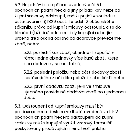
5.2. Nejedná-li se o případ uvedený v čl. 5.1
obchodních podmínek či o jiný případ, kdy nelze od
kupní smlouvy odstoupit, má kupující v souladu s
ustanovením § 1829 odst. 1 a odst. 2 občanského
zákoníku právo od kupní smlouvy odstoupit, a to do
čtrnácti (14) dnů ode dne, kdy kupující nebo jím
určená třetí osoba odlišná od dopravce převezeme
zboží, nebo:
5.2.1. poslední kus zboží, objedná-li kupující v
rámci jedné objednávky více kusů zboží, které
jsou dodávány samostatně,
5.2.2. poslední položku nebo část dodávky zboží
sestávajícího z několika položek nebo částí, nebo
5.2.3. první dodávku zboží, je-li ve smlouvě
ujednána pravidelná dodávka zboží po ujednanou
dobu.
5.3. Odstoupení od kupní smlouvy musí být
prodávajícímu odesláno ve lhůtě uvedené v čl. 5.2
obchodních podmínek Pro odstoupení od kupní
smlouvy může kupující využit
vzorový formulář
poskytovaný prodávajícím, jenž tvoří přílohu