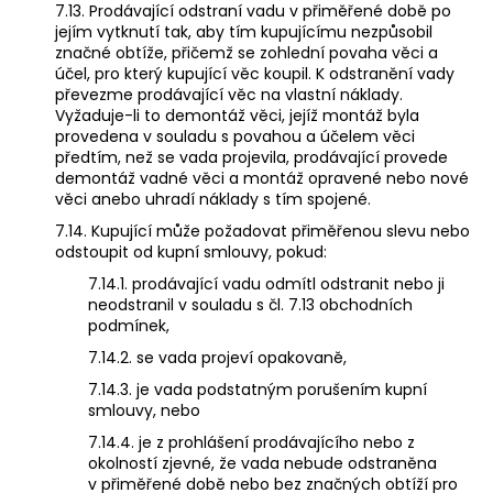
7.13. Prodávající odstraní vadu v přiměřené době po
jejím vytknutí tak, aby tím kupujícímu nezpůsobil
značné obtíže, přičemž se zohlední povaha věci a
účel, pro který kupující věc koupil. K odstranění vady
převezme prodávající věc na vlastní náklady.
Vyžaduje-li to demontáž věci, jejíž montáž byla
provedena v souladu s povahou a účelem věci
předtím, než se vada projevila, prodávající provede
demontáž vadné věci a montáž opravené nebo nové
věci anebo uhradí náklady s tím spojené.
7.14. Kupující může požadovat přiměřenou slevu nebo
odstoupit od kupní smlouvy, pokud:
7.14.1. prodávající vadu odmítl odstranit nebo ji
neodstranil v souladu s čl. 7.13 obchodních
podmínek,
7.14.2. se vada projeví opakovaně,
7.14.3. je vada podstatným porušením kupní
smlouvy, nebo
7.14.4. je z prohlášení prodávajícího nebo z
okolností zjevné, že vada nebude odstraněna
v přiměřené době nebo bez značných obtíží pro