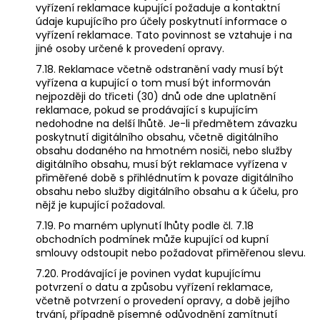
vyřízení reklamace kupující požaduje a kontaktní
údaje kupujícího pro účely poskytnutí informace o
vyřízení reklamace. Tato povinnost se vztahuje i na
jiné osoby určené k provedení opravy.
7.18. Reklamace včetně odstranění vady musí být
vyřízena a kupující o tom musí být informován
nejpozději do třiceti (30) dnů ode dne uplatnění
reklamace, pokud se prodávající s kupujícím
nedohodne na delší lhůtě. Je-li předmětem závazku
poskytnutí digitálního obsahu, včetně digitálního
obsahu dodaného na hmotném nosiči, nebo služby
digitálního obsahu, musí být reklamace vyřízena v
přiměřené době s přihlédnutím k povaze digitálního
obsahu nebo služby digitálního obsahu a k účelu, pro
nějž je kupující požadoval.
7.19. Po marném uplynutí lhůty podle čl. 7.18
obchodních podmínek může kupující od kupní
smlouvy odstoupit nebo požadovat přiměřenou slevu.
7.20. Prodávající je povinen vydat kupujícímu
potvrzení o datu a způsobu vyřízení reklamace,
včetně potvrzení o provedení opravy, a době jejího
trvání, případně písemné odůvodnění zamítnutí