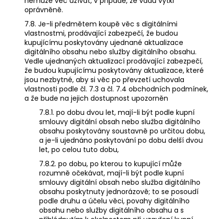
nemůže věc užívat, v případě, že vadu vytkl
oprávněně.
7.8. Je-li předmětem koupě věc s digitálními
vlastnostmi, prodávající zabezpečí, že budou
kupujícímu poskytovány ujednané aktualizace
digitálního obsahu nebo služby digitálního obsahu.
Vedle ujednaných aktualizací prodávající zabezpečí,
že budou kupujícímu poskytovány aktualizace, které
jsou nezbytné, aby si věc po převzetí uchovala
vlastnosti podle čl. 7.3 a čl. 7.4 obchodních podmínek,
a že bude na jejich dostupnost upozorněn
7.8.1. po dobu dvou let, mají-li být podle kupní
smlouvy digitální obsah nebo služba digitálního
obsahu poskytovány soustavně po určitou dobu,
a je-li ujednáno poskytování po dobu delší dvou
let, po celou tuto dobu,
7.8.2. po dobu, po kterou to kupující může
rozumně očekávat, mají-li být podle kupní
smlouvy digitální obsah nebo služba digitálního
obsahu poskytnuty jednorázově; to se posoudí
podle druhu a účelu věci, povahy digitálního
obsahu nebo služby digitálního obsahu a s