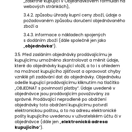
„zaškrtne”kupující v Objednávkovém formuláři na
webových stránkách),
3.4.2. způsobu úhrady kupní ceny zboží, údaje o
požadovaném způsobu doručení objednávaného
zboží a
3.4.3. informace o nákladech spojených
s dodáním zboží (dále společně jen jako
„
objednávka
“).
3.5. Před zasláním objednávky prodávajícímu je
kupujícímu umožněno zkontrolovat a měnit údaje,
které do objednávky kupující vložil, a to i s ohledem
na možnost kupujícího zjišťovat a opravovat chyby
vzniklé při zadávání dat do objednávky. Objednávku
odešle kupující prodávajícímu kliknutím na tlačítko
„OBJEDNAT s povinností platby“. Údaje uvedené v
objednávce jsou prodávajícím považovány za
správné. Prodávající neprodleně po obdržení
objednávky toto obdržení kupujícímu potvrdí
elektronickou poštou, a to na adresu elektronické
pošty kupujícího uvedenou v uživatelském účtu či v
objednávce (dále jen „
elektronická adresa
kupujícího
“).