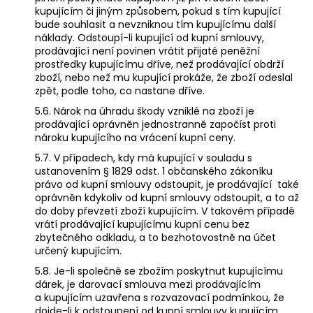
kupujícím či jiným způsobem, pokud s tím kupující
bude souhlasit a nevzniknou tím kupujícímu další
náklady. Odstoupí-li kupující od kupní smlouvy,
prodávající není povinen vrátit přijaté peněžní
prostředky kupujícímu dříve, než prodávající obdrží
zboží, nebo než mu kupující prokáže, že zboží odeslal
zpět, podle toho, co nastane dříve.
5.6. Nárok na úhradu škody vzniklé na zboží je
prodávající oprávněn jednostranně započíst proti
nároku kupujícího na vrácení kupní ceny.
5.7. V případech, kdy má kupující v souladu s
ustanovením § 1829 odst. 1 občanského zákoníku
právo od kupní smlouvy odstoupit, je prodávající také
oprávněn kdykoliv od kupní smlouvy odstoupit, a to až
do doby převzetí zboží kupujícím. V takovém případě
vrátí prodávající kupujícímu kupní cenu bez
zbytečného odkladu, a to bezhotovostně na účet
určený kupujícím.
5.8. Je-li společně se zbožím poskytnut kupujícímu
dárek, je darovací smlouva mezi prodávajícím
a kupujícím uzavřena s rozvazovací podmínkou, že
dojde-li k odstoupení od kupní smlouvy kupujícím,