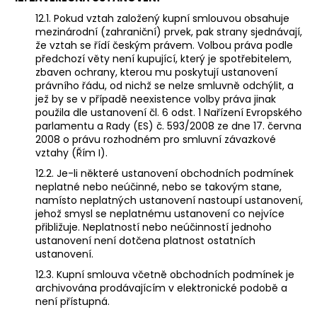
12.1. Pokud vztah založený kupní smlouvou obsahuje
mezinárodní (zahraniční) prvek, pak strany sjednávají,
že vztah se řídí českým právem. Volbou práva podle
předchozí věty není kupující, který je spotřebitelem,
zbaven ochrany, kterou mu poskytují ustanovení
právního řádu, od nichž se nelze smluvně odchýlit, a
jež by se v případě neexistence volby práva jinak
použila dle ustanovení čl. 6 odst. 1 Nařízení Evropského
parlamentu a Rady (ES) č. 593/2008 ze dne 17. června
2008 o právu rozhodném pro smluvní závazkové
vztahy (Řím I).
12.2. Je-li některé ustanovení obchodních podmínek
neplatné nebo neúčinné, nebo se takovým stane,
namísto neplatných ustanovení nastoupí ustanovení,
jehož smysl se neplatnému ustanovení co nejvíce
přibližuje. Neplatností nebo neúčinností jednoho
ustanovení není dotčena platnost ostatních
ustanovení.
12.3. Kupní smlouva včetně obchodních podmínek je
archivována prodávajícím v elektronické podobě a
není přístupná.