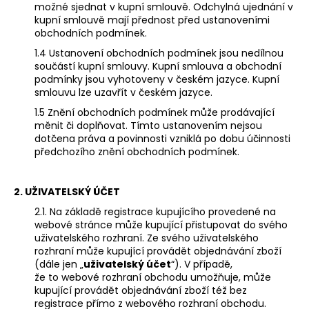
č
možné sjednat v kupní smlouvě. Odchylná ujednání v
u
kupní smlouvě mají přednost před ustanoveními
j
obchodních podmínek.
e
1.4 Ustanovení obchodních podmínek jsou nedílnou
m
součástí kupní smlouvy. Kupní smlouva a obchodní
e
podmínky jsou vyhotoveny v českém jazyce. Kupní
smlouvu lze uzavřít v českém jazyce.
1.5 Znění obchodních podmínek může prodávající
měnit či doplňovat. Tímto ustanovením nejsou
dotčena práva a povinnosti vzniklá po dobu účinnosti
předchozího znění obchodních podmínek.
2. UŽIVATELSKÝ ÚČET
2.1. Na základě registrace kupujícího provedené na
webové stránce může kupující přistupovat do svého
uživatelského rozhraní. Ze svého uživatelského
rozhraní může kupující provádět objednávání zboží
(dále jen „
uživatelský účet
“). V případě,
že to webové rozhraní obchodu umožňuje, může
kupující provádět objednávání zboží též bez
registrace přímo z webového rozhraní obchodu.