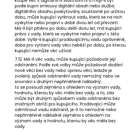
koupě věc s digitálními vlastnostmi a mají-li být
podle kupní smlouvy digitální obsah nebo služba
digitálního obsahu poskytovány soustavně po určitou
dobu, může kupující vytknout vadu, která se na nich
vyskytne nebo projeví v době dvou let od převzetí.
Má-li být plněno po dobu delší dvou let, má kupující
právo z vady, která se vyskytne nebo projeví v této
době. Vytkl-li kupující prodávajícímu vadu oprávněně,
doba pro vytčení vady věci neběží po dobu, po kterou
kupující nemůže věc užívat.
7.12. Má-li věc vadu, může kupující požadovat její
odstranění. Podle své volby může požadovat dodání
nové věci bez vady nebo opravu věci, ledaže je
zvolený způsob odstranění vady nemožný nebo ve
srovnání s druhým nepřiměřeně nákladný;
to se posoudí zejména s ohledem na význam vady,
hodnotu, kterou by věc měla bez vady, a to, zda
může být druhým způsobem vada odstraněna bez
značných obtíží pro kupujícího. Prodávající může
odmítnout vadu odstranit, je-li to nemožné nebo
nepřiměřeně nákladné zejména s ohledem na
význam vady a hodnotu, kterou by věc měla bez
vady.