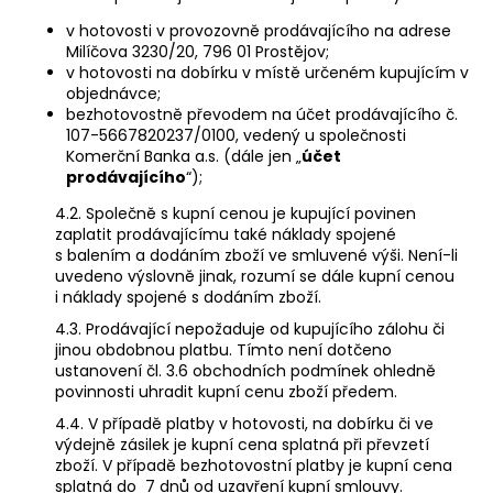
v hotovosti v provozovně prodávajícího na adrese
Milíčova 3230/20, 796 01 Prostějov;
v hotovosti na dobírku v místě určeném kupujícím v
objednávce;
bezhotovostně převodem na účet prodávajícího č.
107-5667820237/0100, vedený u společnosti
Komerční Banka a.s. (dále jen „
účet
prodávajícího
“);
4.2. Společně s kupní cenou je kupující povinen
zaplatit prodávajícímu také náklady spojené
s balením a dodáním zboží ve smluvené výši. Není-li
uvedeno výslovně jinak, rozumí se dále kupní cenou
i náklady spojené s dodáním zboží.
4.3.
Prodávající nepožaduje od kupujícího zálohu či
jinou obdobnou platbu. Tímto není dotčeno
ustanovení čl. 3.6 obchodních podmínek ohledně
povinnosti uhradit kupní cenu zboží předem.
4.4. V případě platby v hotovosti, na dobírku či ve
výdejně zásilek je kupní cena splatná při převzetí
zboží. V případě bezhotovostní platby je kupní cena
splatná do 7 dnů od uzavření kupní smlouvy.