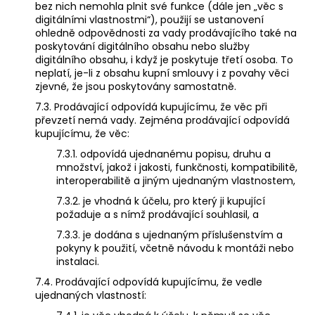
bez nich nemohla plnit své funkce (dále jen „věc s
digitálními vlastnostmi“), použijí se ustanovení
ohledně odpovědnosti za vady prodávajícího také na
poskytování digitálního obsahu nebo služby
digitálního obsahu, i když je poskytuje třetí osoba. To
neplatí, je-li z obsahu kupní smlouvy i z povahy věci
zjevné, že jsou poskytovány samostatně.
7.3. Prodávající odpovídá kupujícímu, že věc při
převzetí nemá vady. Zejména prodávající odpovídá
kupujícímu, že věc:
7.3.1. odpovídá ujednanému popisu, druhu a
množství, jakož i jakosti, funkčnosti, kompatibilitě,
interoperabilitě a jiným ujednaným vlastnostem,
7.3.2. je vhodná k účelu, pro který ji kupující
požaduje a s nímž prodávající souhlasil, a
7.3.3. je dodána s ujednaným příslušenstvím a
pokyny k použití, včetně návodu k montáži nebo
instalaci.
7.4. Prodávající odpovídá kupujícímu, že vedle
ujednaných vlastností: