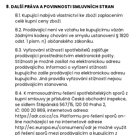
8. DALŠÍ PRÁVA A POVINNOSTI SMLUVNÍCH STRAN
8.1. Kupující nabývá vlastnictví ke zboží zaplacením
celé kupní ceny zboží.
8.2. Prodávající není ve vztahu ke kupujícímu vázán
žádnými kodexy chování ve smyslu ustanovení § 1820
odst. 1 písm. n) občanského zákoníku.
8.3. Vyřizování stížností spotřebitelů zajišťuje
prodávající prostřednictvím elektronické pošty.
Stížnosti je možné zasílat na elektronickou adresu
prodávajícího. Informaci o vyřízení stížnosti
kupujícího zašle prodávající na elektronickou adresu
kupujícího. Jiná pravidla vyřizování stížností nejsou
prodávajícím stanovena.
8.4. K mimosoudnímu řešení spotřebitelských sporů z
kupní smlouvy je příslušná Česká obchodní inspekce,
se sídlem Štěpánská 567/15, 120 00 Praha 2,
IČ: 000 20 869, internetová adresa:
https://adr.coi.cz/cs. Platformu pro řešení sporů on-
line nacházející se na internetové adrese
http://ec.europa.eu/consumers/odr je možné využít
při řešení sporů mezi prodávajícím a kupujícím z