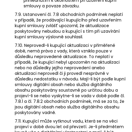
přihlédnutím k okolnostem při uzavření kupní
smlouvy a povaze závazku.
7.9. Ustanovení čl. 7.8 obchodních podmínek neplatí
v případě, že prodávající kupujícího před uzavřením
kupní smlouvy zvlášť upozornil, že aktualizace
poskytovány nebudou a kupující s tím při uzavírání
kupní smlouvy výslovně souhlasil.
7.10. Neprovedl-li kupující aktualizaci v přiměřené
době, nemá práva z vady, která vznikla pouze v
důsledku neprovedené aktualizace. To neplatí v
případě, že kupující nebyl upozorněn na aktualizaci
nebo na důsledky jejího neprovedení anebo
aktualizaci neprovedl či ji provedl nesprávně v
důsledku nedostatku v návodu. Mají-li být podle kupní
smlouvy digitální obsah nebo služba digitálního
obsahu poskytovány soustavně po určitou dobu a
projeví-li se nebo vyskytne-li se vada v době podle čl.
7.8.1 a čl. 7.8.2 obchodních podmínek, má se za to, že
jsou digitální obsah nebo služba digitálního obsahu
poskytovány vadně.
7.11. Kupující může vytknout vadu, která se na věci
projeví v době dvou let od převzetí. Je-li předmětem