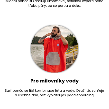
Micací pončo si zamilují zimomřivci, seriáloví experti nebo
a
třeba páry, co se perou o deku.
j
í
t
?
HLEDAT
D
Pro milovníky vody
o
p
Surf ponču se líbí kombinace léta a vody. Osuší tě, zahřeje
o
a uschne dřív, než vyhláskuješ paddleboarding.
r
u