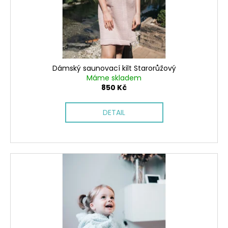
o
t
d
ů
u
k
t
ů
Dámský saunovací kilt Starorůžový
Máme skladem
850 Kč
DETAIL