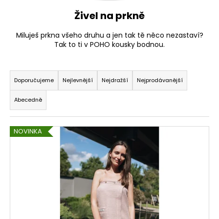
Živel na prkně
Miluješ prkna všeho druhu a jen tak tě něco nezastaví?
Tak to ti v POHO kousky bodnou.
Ř
a
Doporučujeme
Nejlevnější
Nejdražší
Nejprodávanější
z
Abecedně
e
n
V
í
NOVINKA
ý
p
p
r
i
o
s
d
p
u
r
k