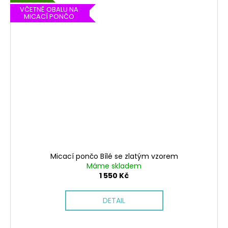
VČETNĚ OBALU NA
MICACÍ PONČO
Micací pončo Bílé se zlatým vzorem
Máme skladem
1 550 Kč
DETAIL