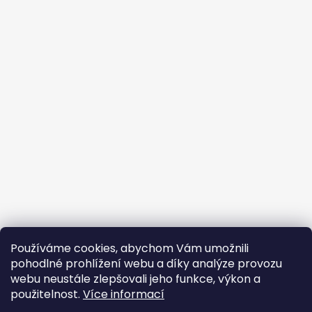
Používáme cookies, abychom Vám umožnili
pohodlné prohlížení webu a díky analýze provozu
PS: Na našem Instagramu čas od času zveřejňujeme
webu neustále zlepšovali jeho funkce, výkon a
speciální kousky, které se na náš web vůbec
použitelnost.
Více informací
nedostanou. :)