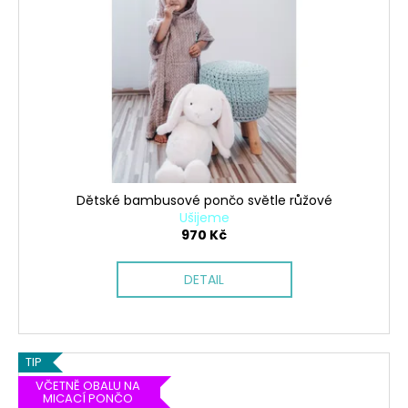
Dětské bambusové pončo světle růžové
Ušijeme
970 Kč
DETAIL
TIP
VČETNĚ OBALU NA
MICACÍ PONČO