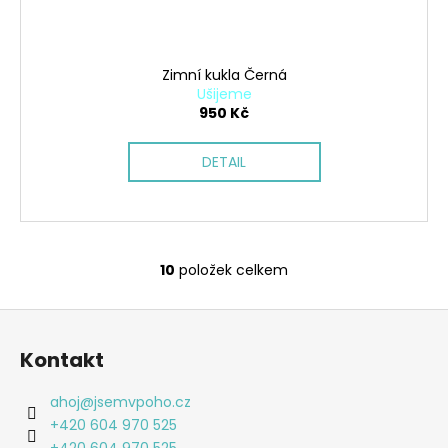
Zimní kukla Černá
Ušijeme
950 Kč
DETAIL
10
položek celkem
O
v
Z
l
á
á
Kontakt
d
p
a
a
ahoj
@
jsemvpoho.cz
c
t
+420 604 970 525
í