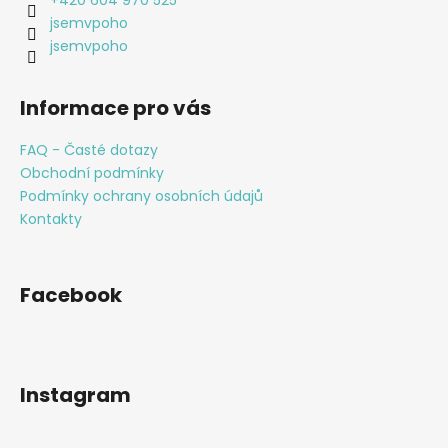
í
+420 604 970 525
p
jsemvpoho
r
jsemvpoho
v
k
y
Informace pro vás
v
ý
FAQ - Časté dotazy
p
Obchodní podmínky
i
Podmínky ochrany osobních údajů
s
Kontakty
u
Facebook
Instagram