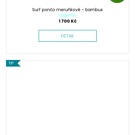
D
Surf pončo meruňkové - bambus
A
Ušijeme
1 700 Kč
R
DETAIL
M
A
TIP