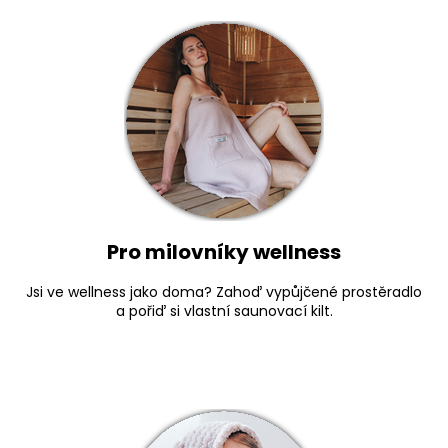
č
u
j
e
m
e
Pro milovníky wellness
Jsi ve wellness jako doma? Zahoď vypůjčené prostěradlo
a pořiď si vlastní saunovací kilt.