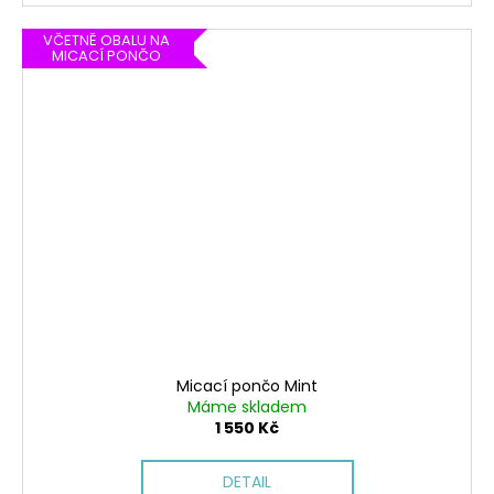
VČETNĚ OBALU NA
MICACÍ PONČO
Micací pončo Mint
Máme skladem
1 550 Kč
DETAIL