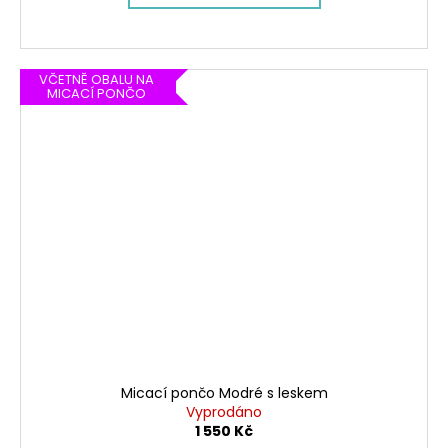
VČETNĚ OBALU NA
MICACÍ PONČO
Micací pončo Modré s leskem
Vyprodáno
1 550 Kč