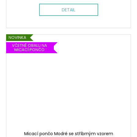
DETAIL
NOVINKA
VČETNĚ OBALU NA
MICACÍ PONČO
Micací pončo Modré se stříbrným vzorem