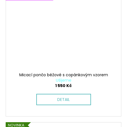
Micací pončo béžové s copánkovým vzorem
Ušijeme
1 550 Kč
DETAIL
NOVINKA