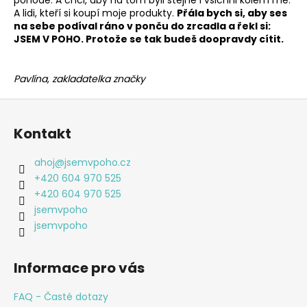
A lidi, kteří si koupí moje produkty.
Přála bych si, aby ses
na sebe podíval ráno v ponču do zrcadla a řekl si:
JSEM V POHO. Protože se tak budeš doopravdy cítit.
Pavlína, zakladatelka značky
Z
á
Kontakt
p
a
ahoj
@
jsemvpoho.cz
t
+420 604 970 525
í
+420 604 970 525
jsemvpoho
jsemvpoho
Informace pro vás
FAQ - Časté dotazy