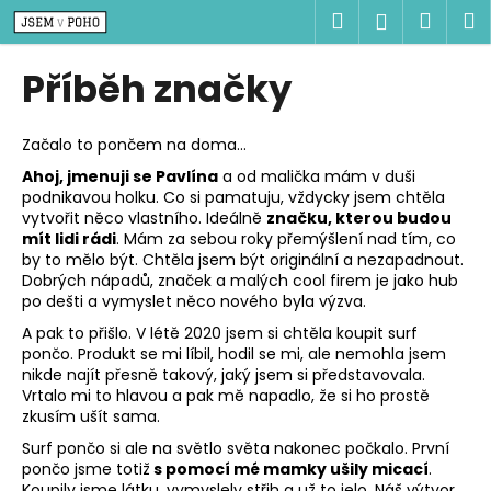
K
Přejít
Hledat
Náku
M
Přihlášen
na
o
obsah
Zpět
Zpět
košík
š
Příběh značky
í
C
k
o
Začalo to pončem na doma…
p
Ahoj, jmenuji se Pavlína
a od malička mám v duši
podnikavou holku. Co si pamatuju, vždycky jsem chtěla
o
vytvořit něco vlastního. Ideálně
značku, kterou budou
t
mít lidi rádi
. Mám za sebou roky přemýšlení nad tím, co
ř
by to mělo být. Chtěla jsem být originální a nezapadnout.
Dobrých nápadů, značek a malých cool firem je jako hub
e
po dešti a vymyslet něco nového byla výzva.
b
A pak to přišlo. V létě 2020 jsem si chtěla koupit surf
u
pončo. Produkt se mi líbil, hodil se mi, ale nemohla jsem
j
nikde najít přesně takový, jaký jsem si představovala.
Vrtalo mi to hlavou a pak mě napadlo, že si ho prostě
e
zkusím ušít sama.
t
Surf pončo si ale na světlo světa nakonec počkalo. První
e
pončo jsme totiž
s pomocí mé mamky ušily micací
.
n
Koupily jsme látku, vymyslely střih a už to jelo. Náš výtvor