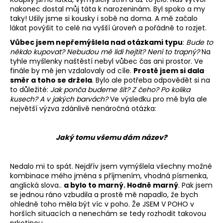
nakonec dostal můj táta k narozeninám. Byl spoko a my
a
taky! Ušily jsme si kousky i sobě na doma. A mě začalo
j
lákat povýšit to celé na vyšší úroveň a pořádně to rozjet.
í
Vůbec jsem nepřemýšlela nad otázkami typu
:
Bude to
t
někdo kupovat?
Nebudou mě lidi hejtit?
Není to trapný?
Na
tyhle myšlenky naštěstí nebyl vůbec čas ani prostor. Ve
?
finále by mě jen vzdalovaly od cíle.
Prostě jsem si dala
směr a toho se držela
. Bylo ale potřeba odpovědět si na
to důležité:
Jak ponča budeme šít? Z čeho? Po kolika
kusech? A v jakých barvách?
Ve výsledku pro mě byla ale
největší výzva zdánlivě nenáročná otázka:
HLEDAT
Jaký tomu všemu dám název?
D
Nedalo mi to spát. Nejdřív jsem vymýšlela všechny možné
o
kombinace mého jména s příjmením, vhodná písmenka,
p
anglická slova..
a bylo to marný. Hodně marný
. Pak jsem
o
se jednou ráno vzbudila a prostě mě napadlo, že bych
r
ohledně toho měla být víc v poho. Že JSEM V POHO v
u
horších situacích a nenechám se tedy rozhodit takovou
prkotinou.