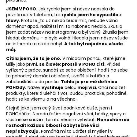
č
u
JSEM V POHO.
Jak rychle jsem si název napsala do
j
poznámek v telefonu, tak r
ychle jsem ho vypustila z
e
hlavy
. Protože „to už někdo bude mít, nebude volná
doména“ apod.
Naštěstí mi to nakonec nedalo. Zkusila
m
jsem zadat název na Instagramu a byl volný. Zkusila jsem
e
hledat doménu –⁠ a byla volná. Hledala jsem název všude
na internetu a nikde nebyl.
A tak byl najednou všude
můj.
Cítila jsem, že to je ono.
V micacím ponču, které jsme
ušily jako první,
se člověk prostě V POHO cítí.
Přijdeš
vyřízený z práce, sundáš ze sebe oblečení, hodíš na sebe
to pohodlný domácí oblečení, uvaříš si kafíčko a
zababuškáš se do ponča.
Tohle je pro mě definice
POHOdy.
Název
vystihuje
celou
moji vizi
. Chci nabízet
produkty, které ti ulehčí život, budou praktické, pohodlné,
hodit se ke všemu a na všechno.
Stejně jako jsem celý život podnikavá duše, jsem i
POHOdářka. Nerada řeším negativní věci, hádky, spory a
vlastně se snažím těmto věcem vyhýbat.
Nenechám se
rozhodit každou blbostí a zbytečně věci
nepřežvykuju.
Pomáhá mi to udržet si myšlení v
pohodě. A chci, aby na tom byli stejně i všichni kolem mě.