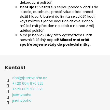
dekorativní polštář.
Cestuješ?
Vezmi si s sebou pončo v obalu do
letadla, autobusu, prostě všude, kde chceš
složit hlavu.
U balení do limitu se zvlášť hodí,
když můžeš z jedné věci udělat dvě. Pončo
můžeš mít přes den na sobě a na noc z něj
uděláš polštář.
A co je nejvíc? Díky této vychytávce u nás
nevzniká žádný odpad!
Micací materiál
spotřebujeme vždy do poslední nitky.
Z
á
Kontakt
p
a
ahoj
@
jsemvpoho.cz
t
+420 604 970 525
í
+420 604 970 525
jsemvpoho
jsemvpoho