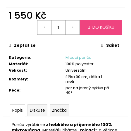
č
u
1 550 Kč
j
e
Měrná
m
DO KOŠÍKU
cena:
e
Zeptat se
Sdílet
Kategorie
:
Micací ponča
Materiál
:
100% polyester
Velikost
:
Univerzální
šířka 90 cm, délka 1
Rozměry
:
metr
per na jemný cyklus při
Péče
:
40°
Popis
Diskuze
Značka
Ponča vyrábíme
z hebkého a příjemného 100%
mikrovlákna.
Materiálu říkáme
„micací“
a věříme,