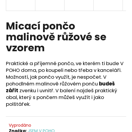
a
j
í
Micací pončo
t
malinově růžové se
?
vzorem
Praktické a příjemné pončo, ve kterém ti bude V
HLEDAT
POHO doma, po koupeli nebo třeba v kanceláři.
Možností, jak pončo využít, je nespočet.
V
pohodlném malinově růžovém ponču
budeš
zářit
zvenku i uvnitř. V balení najdeš praktický
D
obal, který s pončem můžeš využít i jako
o
polštářek.
p
o
r
Vyprodáno
u
Značka:
JSEM V POHO