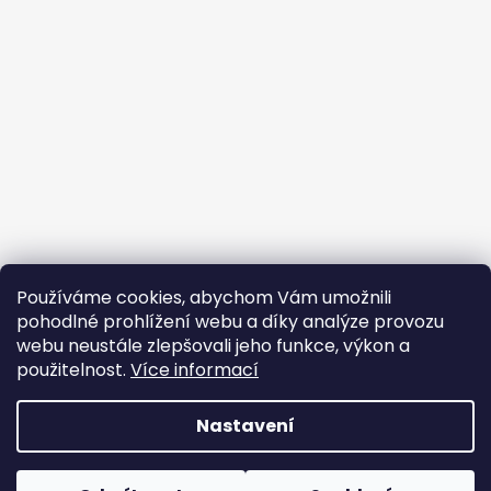
Používáme cookies, abychom Vám umožnili
pohodlné prohlížení webu a díky analýze provozu
PS: Na našem Instagramu čas od času zveřejňujeme
webu neustále zlepšovali jeho funkce, výkon a
speciální kousky, které se na náš web vůbec
nedostanou. :)
použitelnost.
Více informací
Nastavení
Vytvořil Shoptet
Copyright 2026
JSEM V POHO
. Všechna práva vyhrazena.