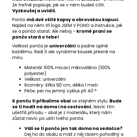
že trefně popisuje, jak se v něm budeš cítit.
Vyzkoušej a uvidíš.
Pončo
má dvě všité kapsy a obrovskou kapuci.
Najdeš na něm tři loga JSEM V POHO a instrukce, jak
se o pončo starat. Ale neboj –
kromě praní se
pončo stará o tebe!
Velikost ponča je
univerzální
a padne úplně
každému. Rádi ti ale vyrobíme kousek přesně na
míru.
Materiál: 100% micací mikrovlákno (100%
polyester)
Velikost: univerzální
Rozměry: šířka 90 cm, délka 1 metr
Péče: per na jemný cyklus při 40 °
K ponču ti přibalíme obal
ve stejném stylu.
Bude
se ti hodit na doma i na cestování.
Navíc tím
ušetříš přírodu - obal je z materiálu, který nám
zůstal navíc po ušití tvého ponča.
Válí se ti pončo jen tak doma na sedačce?
Dej ho do obalu a máš z něj rázem pohodlný a