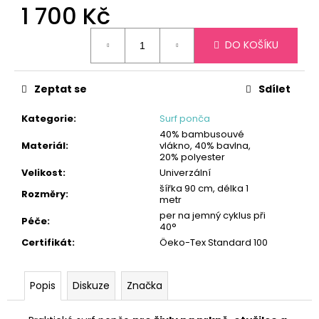
č
1 700 Kč
u
j
Měrná
DO KOŠÍKU
e
cena:
m
e
Zeptat se
Sdílet
Kategorie
:
Surf ponča
40% bambusouvé
Materiál
:
vlákno, 40% bavlna,
20% polyester
Velikost
:
Univerzální
šířka 90 cm, délka 1
Rozměry
:
metr
per na jemný cyklus při
Péče
:
40°
Certifikát
:
Öeko-Tex Standard 100
Popis
Diskuze
Značka