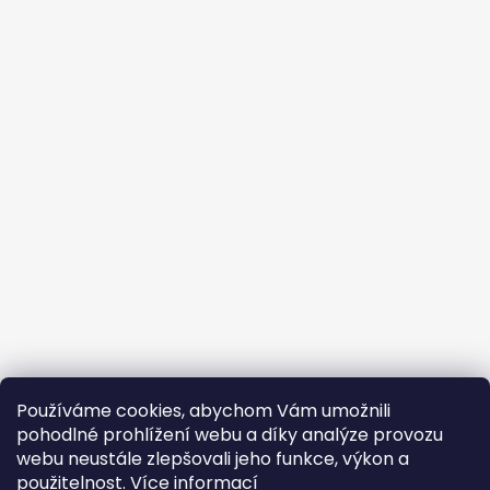
Používáme cookies, abychom Vám umožnili
pohodlné prohlížení webu a díky analýze provozu
PS: Na našem Instagramu čas od času zveřejňujeme
webu neustále zlepšovali jeho funkce, výkon a
speciální kousky, které se na náš web vůbec
nedostanou. :)
použitelnost.
Více informací