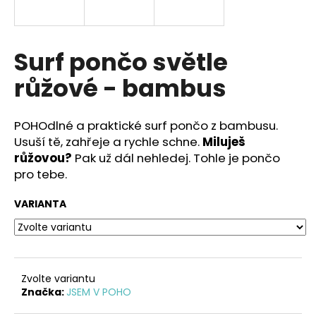
R
a
j
M
í
Surf pončo světle
t
A
růžové - bambus
?
POHOdlné a praktické surf pončo z bambusu.
Usuší tě, zahřeje a rychle schne.
Miluješ
růžovou?
Pak už dál nehledej. Tohle je pončo
HLEDAT
pro tebe.
VARIANTA
D
o
p
o
Zvolte variantu
r
Značka:
JSEM V POHO
u