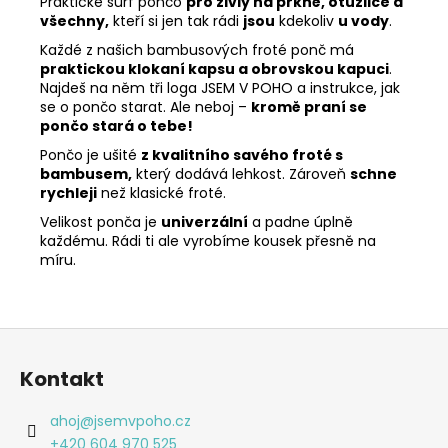
Praktické surf pončo
pro živly na prkně, otužilce a
všechny,
kteří si jen tak rádi
jsou
kdekoliv
u vody
.
Každé z našich bambusových froté ponč má
praktickou klokaní kapsu a obrovskou kapuci
.
Najdeš na něm tři loga JSEM V POHO a instrukce, jak
se o pončo starat. Ale neboj –
kromě praní se
pončo stará o tebe!
Pončo je ušité
z kvalitního savého froté s
bambusem,
který dodává lehkost. Zároveň
schne
rychleji
než klasické froté.
Velikost ponča je
univerzální
a padne úplně
každému. Rádi ti ale vyrobíme kousek přesně na
míru.
Z
á
Kontakt
p
a
ahoj
@
jsemvpoho.cz
t
+420 604 970 525